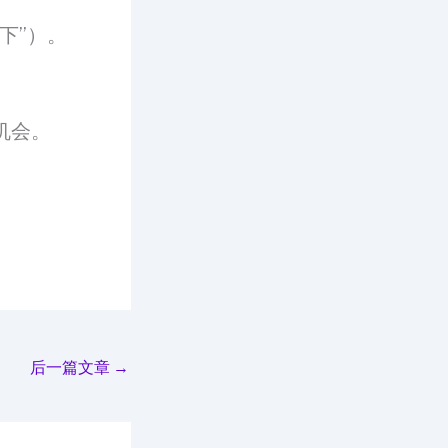
下”）。
机会。
后一篇文章
→