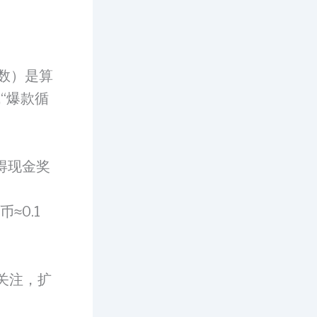
数）是算
“爆款循
得现金奖
≈0.1
关注，扩