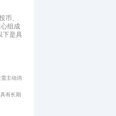
、投币、
核心组成
以下是具
。
众需主动消
频具有长期