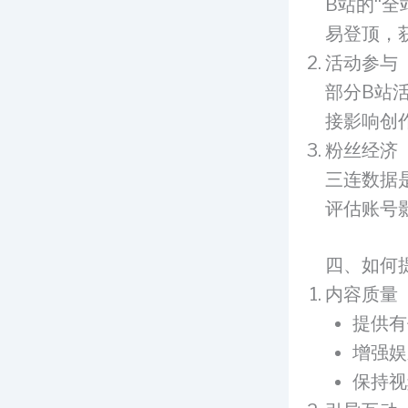
B站的“
易登顶，
活动参与
部分B站
接影响创
粉丝经济
三连数据
评估账号
四、如何
内容质量
提供有
增强娱
保持视