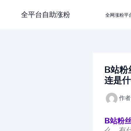
跳
至
全平台自助涨粉
全网涨粉平
内
容
B站粉丝
连是什
作者
B站粉
么，有