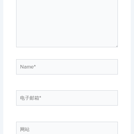
输
入...
Name*
电
子
邮
箱
网
*