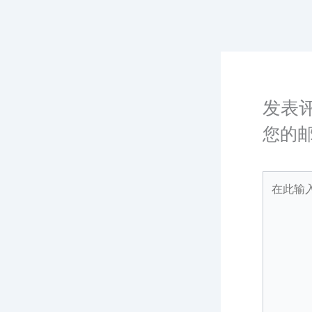
发表
您的
在
此
输
入...