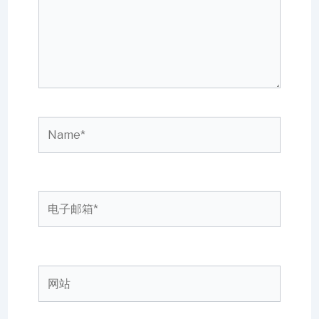
入...
Name*
电
子
邮
箱
网
*
站