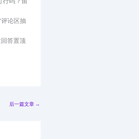
可行吗？留
“评论区抽
质回答置顶
后一篇文章
→