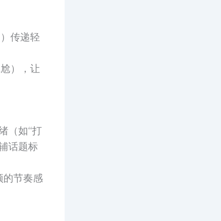
动）传递轻
尴尬），让
绪（如“打
+辅话题标
频的节奏感