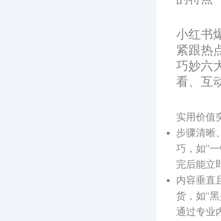
小红书
紧跟热
巧妙六
看、互
实用价值
步骤清晰
巧，如“
完后能立
内容垂直
货，如“黑
通过专业