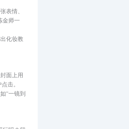
夸张表情、
炼金师一
输出化妆教
；封面上用
户点击。
如“一镜到