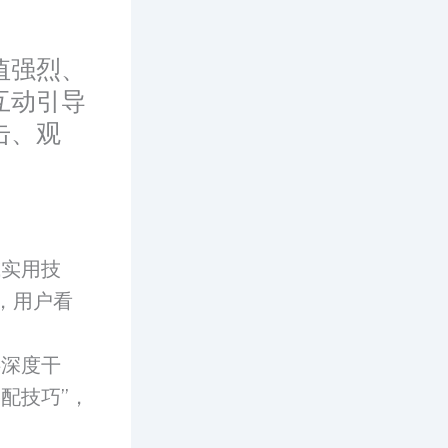
值强烈、
互动引导
击、观
或实用技
，用户看
供深度干
配技巧”，