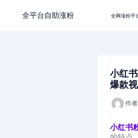
跳
至
全平台自助涨粉
全网涨粉平
内
容
小红书粉
爆款视
作者
小红书
的特点