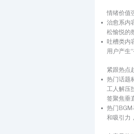
情绪价值
治愈系内
松愉悦的
吐槽类内
用户产生
紧跟热点
热门话题
工人解压
签聚焦垂
热门BG
和吸引力，