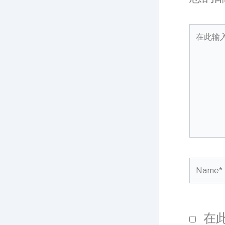
在
此
输
入...
Name
在