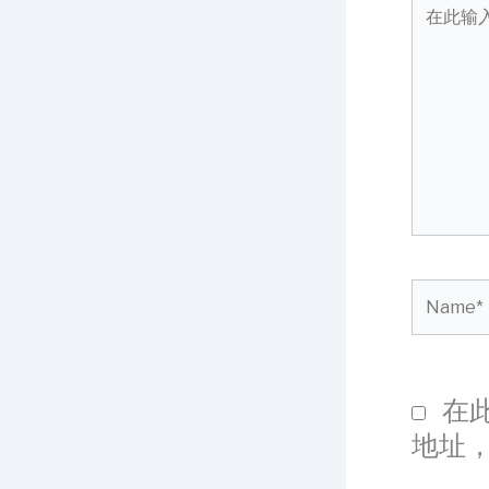
在
此
输
入...
Name
在
地址