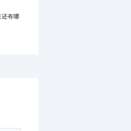
现在还有哪