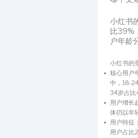
小红书
比39
户年龄
小红书的
核心用户年
中，18-
34岁占
用户增长
体仍以年
用户特征
用户占比