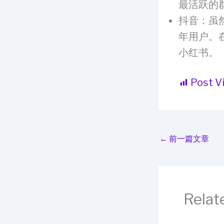
最活跃的
抖音：虽
年用户。
小红书。
Post V
←
前一篇文章
Relat