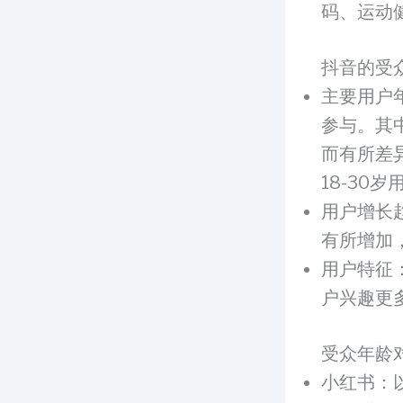
码、运动
抖音的受
主要用户
参与。其
而有所差异
18-30
用户增长
有所增加
用户特征
户兴趣更
受众年龄
小红书：以