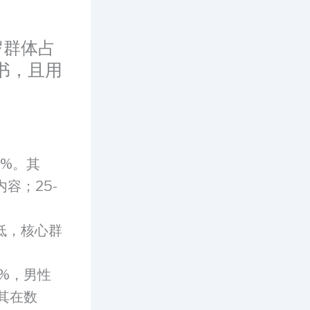
岁群体占
书，且用
2%。其
容；25-
低，核心群
%，男性
其在数