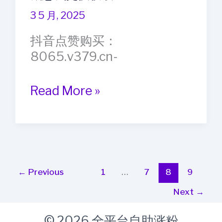
红
3 5 月, 2025
书
抖音点赞购买：
增
8065.v379.cn-
加
点
抖
Read More »
赞
音
的
点
小
赞
技
购
巧
买：
←
Previous
1
…
7
8
9
8065.v379.cn-
Next
→
抖
音
© 2026 全平台自助涨粉