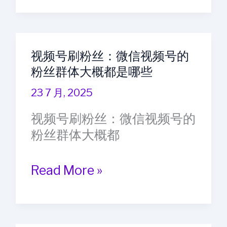
号
都
粉
喜
丝
欢
视频号刷粉丝：微信视频号的
购
什
粉丝群体大概都是哪些
买：
么
视
23 7 月, 2025
内
频
容
视频号刷粉丝：微信视频号的
号
呢
粉丝群体大概都
发
什
视
Read More »
么
频
内
号
容
刷
流