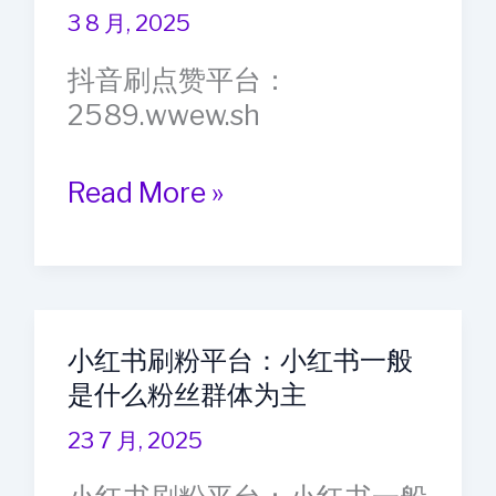
2589.wwew.shwsqjd.com-
3 8 月, 2025
有
海
流
抖音刷点赞平台：
外
量
2589.wwew.sh
做
短
抖
Read More »
视
音
频
刷
要
点
注
赞
意
小红书刷粉平台：小红书一般
平
什
是什么粉丝群体为主
台：
么
2589.wwew.shwsqjd.com-
23 7 月, 2025
在