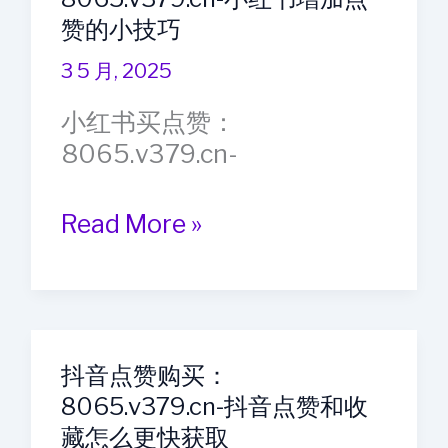
微
都
赞的小技巧
博
是
粉
3 5 月, 2025
哪
丝
些
小红书买点赞：
的
8065.v379.cn-
增
长
小
Read More »
跟
红
哪
书
些
买
因
点
素
抖音点赞购买：
赞：
有
8065.v379.cn-抖音点赞和收
8065.v379.cn-
关
藏怎么更快获取
小