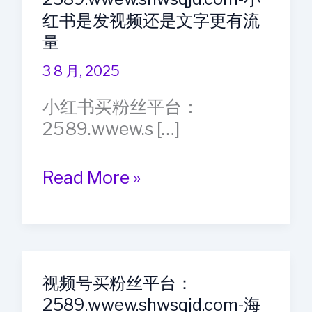
红书是发视频还是文字更有流
量
3 8 月, 2025
小红书买粉丝平台：
2589.wwew.s […]
小
Read More »
红
书
买
粉
视频号买粉丝平台：
丝
2589.wwew.shwsqjd.com-海
平