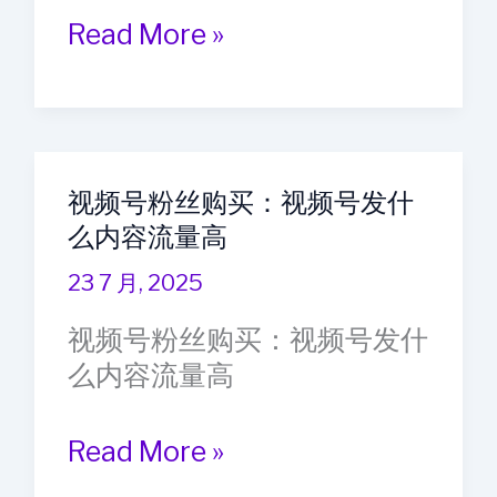
般
小
Read More »
是
红
什
书
么
刷
粉
点
丝
视频号粉丝购买：视频号发什
赞：
群
么内容流量高
用
体
户
23 7 月, 2025
为
在
主
视频号粉丝购买：视频号发什
小
么内容流量高
红
书
视
Read More »
上
频
面