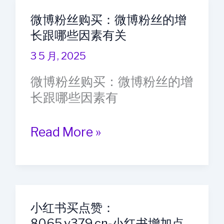
粉
量
微博粉丝购买：微博粉丝的增
丝：
高
长跟哪些因素有关
微
信
3 5 月, 2025
视
微博粉丝购买：微博粉丝的增
频
长跟哪些因素有
号
的
微
Read More »
粉
博
丝
粉
群
丝
体
购
大
小红书买点赞：
买：
概
8065.v379.cn-小红书增加点