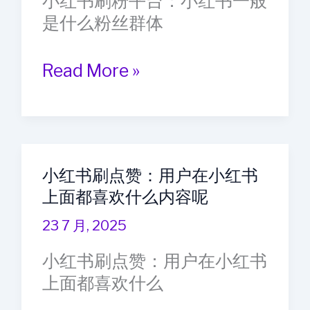
小红书刷粉平台：小红书一般
海
是什么粉丝群体
外
做
小
Read More »
短
红
视
书
频
刷
引
粉
流
小红书刷点赞：用户在小红书
平
的
上面都喜欢什么内容呢
台：
攻
小
23 7 月, 2025
略
红
小红书刷点赞：用户在小红书
书
上面都喜欢什么
一