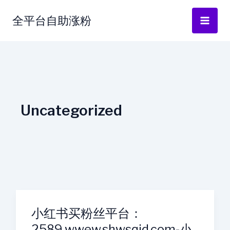
跳
全平台自助涨粉
至
内
容
Uncategorized
小红书买粉丝平台：
2589.wwew.shwsqjd.com-小