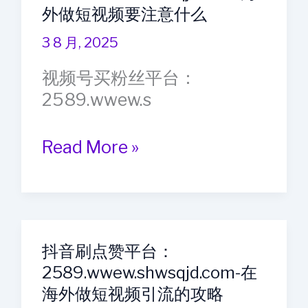
外做短视频要注意什么
台：
2589.wwew.shwsqjd.com-
3 8 月, 2025
小
视频号买粉丝平台：
红
2589.wwew.s
书
是
视
Read More »
发
频
视
号
频
买
还
粉
是
抖音刷点赞平台：
丝
文
2589.wwew.shwsqjd.com-在
平
字
海外做短视频引流的攻略
台：
更